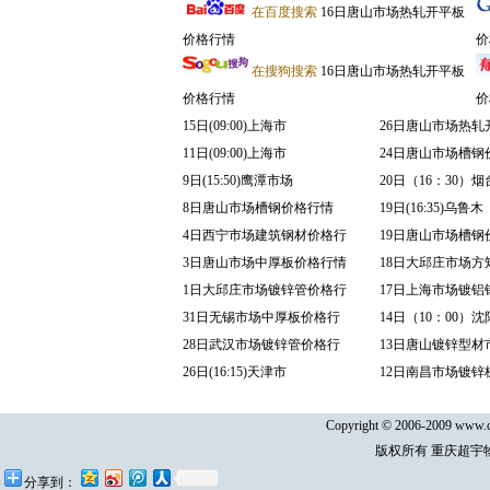
在百度搜索
16日唐山市场热轧开平板
价格行情
价
在搜狗搜索
16日唐山市场热轧开平板
价格行情
价
15日(09:00)上海市
26日唐山市场热轧
11日(09:00)上海市
24日唐山市场槽钢
9日(15:50)鹰潭市场
20日（16：30）
8日唐山市场槽钢价格行情
19日(16:35)乌鲁木
4日西宁市场建筑钢材价格行
19日唐山市场槽钢
3日唐山市场中厚板价格行情
18日大邱庄市场方
1日大邱庄市场镀锌管价格行
17日上海市场镀铝
31日无锡市场中厚板价格行
14日（10：00）
28日武汉市场镀锌管价格行
13日唐山镀锌型材
26日(16:15)天津市
12日南昌市场镀锌
Copyright © 2006-2009 www.cq
版权所有 重庆超宇
分享到：