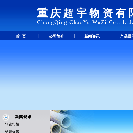
重庆超宇物资有
ChongQing ChaoYu WuZi Co., Ltd
|
|
|
首 页
公司简介
新闻资讯
产品展
新闻资讯
·
钢管行情
·
钢管知识