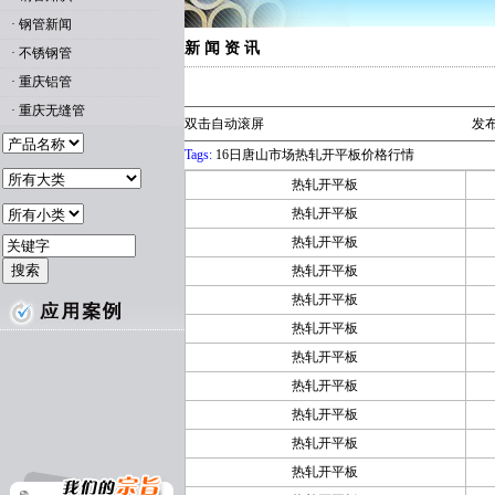
·
钢管新闻
新 闻 资 讯
·
不锈钢管
·
重庆铝管
·
重庆无缝管
双击自动滚屏
发布
Tags:
16日唐山市场热轧开平板价格行情
热轧开平板
热轧开平板
热轧开平板
热轧开平板
热轧开平板
热轧开平板
热轧开平板
热轧开平板
热轧开平板
热轧开平板
热轧开平板