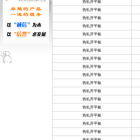
热轧开平板
热轧开平板
热轧开平板
热轧开平板
热轧开平板
热轧开平板
热轧开平板
热轧开平板
热轧开平板
热轧开平板
热轧开平板
热轧开平板
热轧开平板
热轧开平板
热轧开平板
热轧开平板
热轧开平板
热轧开平板