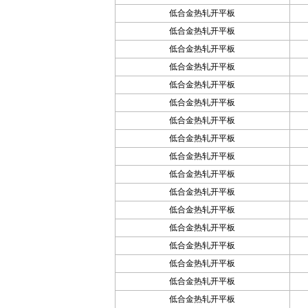
低合金热轧开平板
低合金热轧开平板
低合金热轧开平板
低合金热轧开平板
低合金热轧开平板
低合金热轧开平板
低合金热轧开平板
低合金热轧开平板
低合金热轧开平板
低合金热轧开平板
低合金热轧开平板
低合金热轧开平板
低合金热轧开平板
低合金热轧开平板
低合金热轧开平板
低合金热轧开平板
低合金热轧开平板