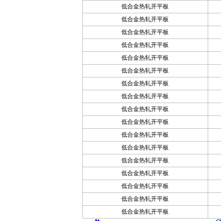
低合金热轧开平板
低合金热轧开平板
低合金热轧开平板
低合金热轧开平板
低合金热轧开平板
低合金热轧开平板
低合金热轧开平板
低合金热轧开平板
低合金热轧开平板
低合金热轧开平板
低合金热轧开平板
低合金热轧开平板
低合金热轧开平板
低合金热轧开平板
低合金热轧开平板
低合金热轧开平板
低合金热轧开平板