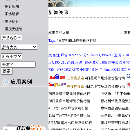
·
钢管新闻
新 闻 资 讯
·
不锈钢管
·
重庆铝管
·
重庆无缝管
双击自动滚屏
发布
Tags:
4日昆明市场焊管价格行情
跌 备注 焊管 Ф27*2.5 6分*2.5mm Q195-215 玉溪 3850
m Q195-215 昆钢 3750 - 过磅;货少 现货 脚手架管 Φ48*3.
750 - 过磅 现货 焊管 Ф168*4.0 6寸*4.0mm Q215-235
在百度搜索
4日昆明市场焊管价格行情
在搜狗搜索
4日昆明市场焊管价格行情
29日天津市场无缝管价格行
中钢协：2月下旬
28日重庆市场焊管价格行情
原材料销售及物流
4日郑州市场焊管价格行情
攀钢西昌钢钒在生
11日广州市场焊管价格行情
三是钢厂下调铁矿
3月我国钢材出口量及铁矿石
衡板经营部以市场