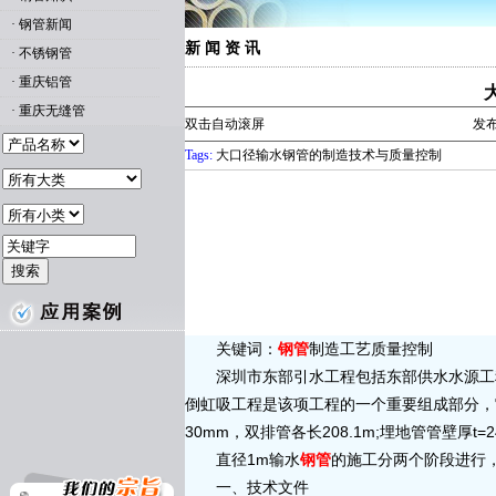
·
钢管新闻
新 闻 资 讯
·
不锈钢管
·
重庆铝管
·
重庆无缝管
双击自动滚屏
发布
Tags:
大口径输水钢管的制造技术与质量控制
关键词：
钢管
制造工艺质量控制
深圳市东部引水工程包括东部供水水源工程和供水
倒虹吸工程是该项工程的一个重要组成部分，
30mm，双排管各长208.1m;埋地管管壁厚t=
直径1m输水
钢管
的施工分两个阶段进行
一、技术文件