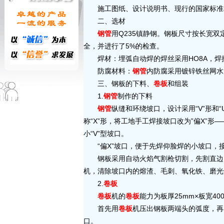
施工图纸、设计说明书、现行的国家标准
二、选材
钢管
用Q235镇静钢。钢板尺寸按长宽双定尺-
全，并进行了5%的检查。
焊材：埋弧自动焊的焊丝采用HO8A，焊接采
防腐材料：
钢管
内防腐采用镀锌铁丝网水
三、钢板的下料、
卷板
和组装
1.
钢管
制作的下料
钢管
纵缝和环绕坡口，设计采用“V”形和
称“X”形，将工地手工焊接坡口改为”偏X”
小“V”型坡口。
“偏X”坡口，便于先焊仰脸焊的小坡口，
钢板采用自动火焰气割枪切割，先割直边，再
机，清除坡口内的熔渣、毛刺、氧化铁、磨光
2.
卷板
卷板
机的
卷板
能力为板厚25mm×板宽40
首先用
卷板
机压出钢板两端头的弧度，再
口。