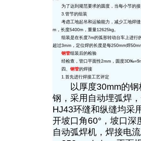
为了达到规范要求的圆度，当每小节的接
3.管节的组装
考虑工地起吊和运输能力，减少工地焊缝，将3个
m，长度5400m，重量12625kg。
组装是在长度7m的弧形转动台车上进行的。
超过3mm，定位焊的长度是每250mm焊50m
钢管
组装后的检验
经检查，管口平面性2mm，圆度3D‰=9m
四、
钢管
的焊接
1.首先进行焊接工艺评定
以厚度30mm的钢板
钢，采用自动埋弧焊，
HJ43环缝和纵缝均采
开坡口角60°，坡口深度
自动弧焊机，焊接电流9