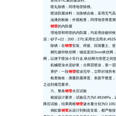
采用STIC重防腐涂料。
喷丸除锈：同埋地管除锈。
喷涂防腐涂料：当除锈合格，采用无气高压喷
油漆的检验：外观检查，同埋地管厚度测量采
钢管
的内防腐
埋地管和明管的内防腐，均采用挂镀锌铁丝网
泥：砂子=22：200：270;采用生活用水;
除锈：在
钢管
安装、焊接、回填覆土、竖
梆扎镀锌铁丝网：铺设直径3mm铁丝网，网格
网，以便于喷涂小车行走;铁丝网与管壁之间垫直
机械喷涂水泥砂浆：分两层喷涂，第一层喷1
养护：一段
钢管
喷涂完毕，立即封堵所有
检查验收：测量防腐厚度、表面平整度，检查
之达到规范要求。
六、整条
钢管
水压试验
根据设计要求：试验压力为0.481MPa，渗
降压试验，结果两根
钢管
渗水量分别为O.1051
倒虹吸
钢管
从设计到制造安装，都严格按