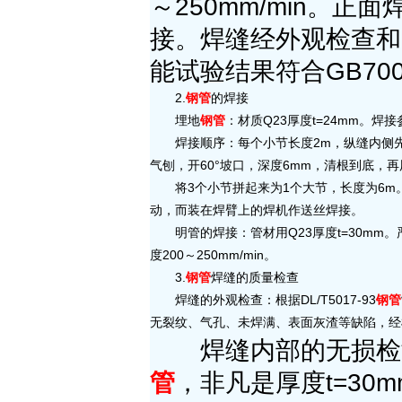
～250mm/min。
接。焊缝经外观检查和
能试验结果符合GB700
2.
钢管
的焊接
埋地
钢管
：材质Q23厚度t=24mm。焊接参
焊接顺序：每个小节长度2m，纵缝内侧先开
气刨，开60°坡口，深度6mm，清根到底
将3个小节拼起来为1个大节，长度为6m
动，而装在焊臂上的焊机作送丝焊接。
明管的焊接：管材用Q23厚度t=30mm。
度200～250mm/min。
3.
钢管
焊缝的质量检查
焊缝的外观检查：根据DL/T5017-93
钢管
无裂纹、气孔、未焊满、表面灰渣等缺陷，经
焊缝内部的无损检测
管
，非凡是厚度t=30m