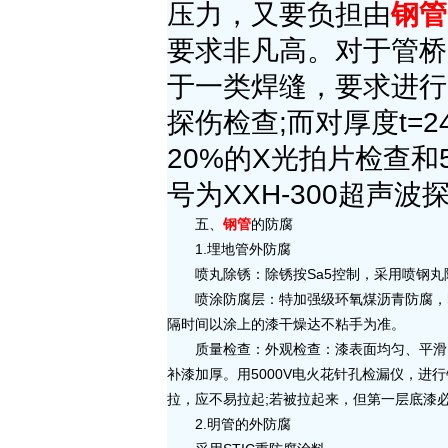
压力，又要负担由
钢管
要求非凡高。对于管桥用
于一类焊缝，要求进行1
探伤检查;而对厚度t=2
20%的X光拍片检查
号为XXH-300超声波
五、
钢管
的防腐
1.埋地管外防腐
喷丸除锈：除锈按Sa5控制，采用喷钢丸除
喷涂防腐层：特加强级环氧煤沥青防腐，即底
隔时间以涂上的漆干燥达不粘手为准。
质量检查：外观检查：漆表面均匀、平滑、
补漆加厚。用5000V电火花针孔检漏仪，
拉，应不易拉起;若被拉起来，但第一层底漆
2.明管的外防腐