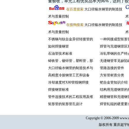
量验收，单元工程优良品率为96%，达到了
在百度搜索
大口径输水钢管的制造技
术与质量控制
术
在搜狗搜索
大口径输水钢管的制造技
术与质量控制
术
不锈钢与钛合金异径转接管的
一种间接成型矩形
如何焊接钢管
焊管与无缝钢管区
石油管技术标准
冷轧带钢的生产特
铸铁管，镀锌管，塑料管，那
无缝钢管常见缺陷
大口径输水钢管的制造技术与
管路连接的管件
高精度冷拔钢管工艺和设备
方矩管材质分类
冷却速度对X80管线钢焊接
钯合金管知识介绍
焊接钢管标准
结构用无缝钢管的
管件连接技术的工程应用及维
精密钢管和无缝钢
矩形管的矩形管孔设计
焊管轧辊的硬度要
Copyright © 2006-2009 www.cq
版权所有 重庆超宇