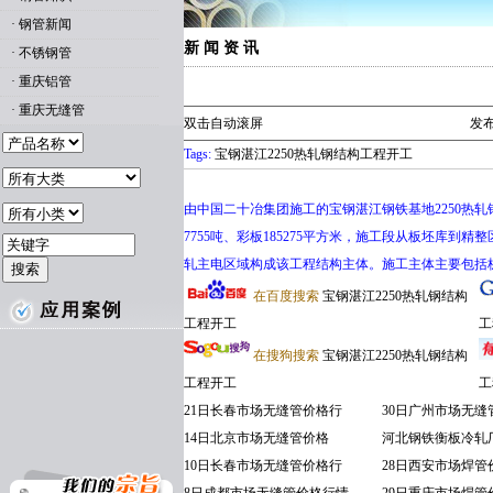
·
钢管新闻
新 闻 资 讯
·
不锈钢管
·
重庆铝管
·
重庆无缝管
双击自动滚屏
发布
Tags:
宝钢湛江2250热轧钢结构工程开工
由中国二十冶集团施工的宝钢湛江钢铁基地2250
7755吨、彩板185275平方米，施工段从板坯库
轧主电区域构成该工程结构主体。施工主体主要包括
在百度搜索
宝钢湛江2250热轧钢结构
工程开工
工
在搜狗搜索
宝钢湛江2250热轧钢结构
工程开工
工
21日长春市场无缝管价格行
30日广州市场无缝
14日北京市场无缝管价格
河北钢铁衡板冷轧
10日长春市场无缝管价格行
28日西安市场焊管