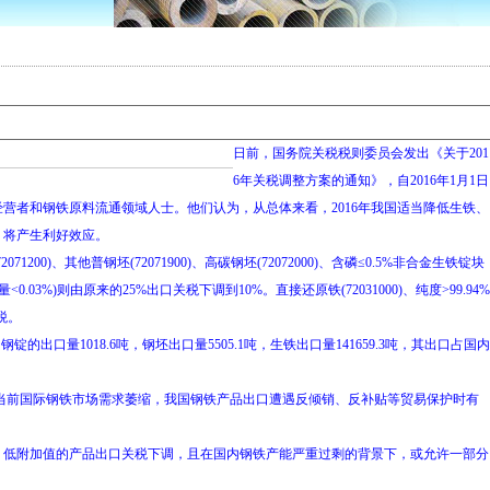
日前，国务院关税税则委员会发出《关于201
6年关税调整方案的通知》，自2016年1月1日
营者和钢铁原料流通领域人士。他们认为，从总体来看，2016年我国适当降低生铁、
，将产生利好效应。
200)、其他普钢坯(72071900)、高碳钢坯(72072000)、含磷≤0.5%非合金生铁锭块
含钛量<0.03%)则由原来的25%出口关税下调到10%。直接还原铁(72031000)、纯度>99.94%
税。
量1018.6吨，钢坯出口量5505.1吨，生铁出口量141659.3吨，其出口占国内
当前国际钢铁市场需求萎缩，我国钢铁产品出口遭遇反倾销、反补贴等贸易保护时有
低附加值的产品出口关税下调，且在国内钢铁产能严重过剩的背景下，或允许一部分