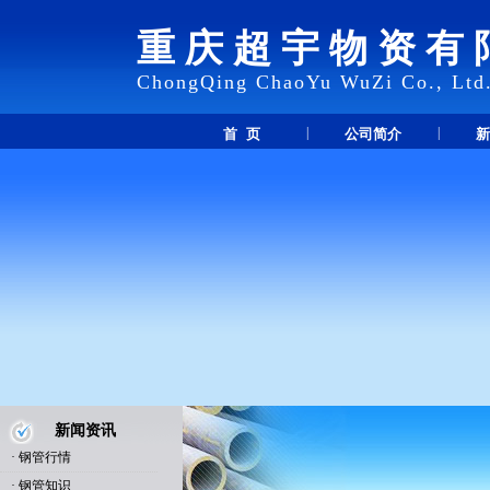
重庆超宇物资有
ChongQing ChaoYu WuZi Co., Ltd
|
|
首 页
公司简介
新
新闻资讯
·
钢管行情
·
钢管知识