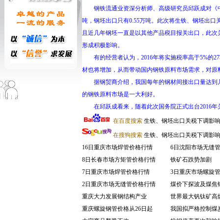
钢铁流通业资深分析师、高级研究员邱跃成对《中国冶
吨，钢坯出口只有0.55万吨。此次将生铁、钢坯
且近几年钢坯一直是以其他产品税目报关出口，此次
形成积极影响。
有的经营者认为，2016年将实施税率高于5%的
材也将增加，从而带动国内钢铁原料市场需求，对原
据钢贸商介绍，我国每年的钢材间接出口量达到几
的钢铁原料市场是一大利好。
在邱跃成看来，随着此次国务院正式出台2016年
在百度搜索
生铁、钢坯出口关税下调影
在搜狗搜索
生铁、钢坯出口关税下调影
16日重庆市场焊管价格行情
6日沈阳市场无缝
8日长春市场方矩管价格行情
铁矿石跌势加剧
7日重庆市场焊管价格行情
3日重庆市场螺旋
2日重庆市场无缝管价格行情
煤价下探波及煤焦
重庆大力发展钢结构产业
世界最大钒钛矿高
重庆螺旋钢管价格从26日起
我国拟严格控制煤