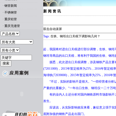
·
钢管新闻
新 闻 资 讯
·
不锈钢管
·
重庆铝管
·
重庆无缝管
双击自动滚屏
Tags:
生铁、钢坯出口关税下调影响几何？
起，我国将对进出口关税进行部分调整，生铁、钢坯
钢坯等商品的出口关税，将有利于我国的生铁、钢坯
据悉，此次进出口关税调整，涉及钢铁产品主要有普钢锭(海关税则号
(72011000)，2015年暂定税率为25%，2016年暂定税
海绵铁(72039000)，2015年暂定税率为25%
“不过，实际的影响不是很大。”一些经营者分析认为，我
产量的比重极少。“一年出口生铁、钢坯仅一二十万吨
有的业内人士还分析对国内钢铁原料市场影响不大的
发生。
应该说，从实际影响效应来看，象征意义强于实际
底附加值的钢铁产品走出国门。