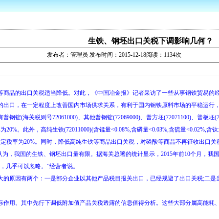
生铁、钢坯出口关税下调影响几何？
发布者：管理员 发布时间：2015-12-18阅读：1134次
等商品的出口关税适当降低。对此，《中国冶金报》记者采访了一些从事钢铁贸易的经
的出口，在一定程度上改善国内市场供求关系，有利于国内钢铁原料市场的平稳运行
72061000)、其他普钢锭(72069000)、普方坯(72071100)、普板坯(72071
率为20%。此外，高纯生铁(72011000)(含锰量<0.08%,含磷量<0.03%,含硫量<0.02%,
，2016年暂定税率为20%。同时，降低高纯生铁等商品出口关税，对磷酸等商品不再征收出口关
国的生铁、钢坯出口量有限。据海关总署的统计显示，2015年前10个月，我国钢锭的出口
，几乎可以忽略。”经营者说。
原因有两个：一是部分企业以其他产品税目报关出口，已经规避了出口关税;二是
作用。其中先行下调低附加值产品关税透露的信息值得分析。这些大部分属高能耗、