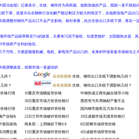
金报》记者表示，生铁、钢坯作为高耗能、低附加值的产品，我国一直不鼓励出口，在20
出口关税下调，或显示出在钢铁行业化解产能过剩压力较大的情况下，在低附加值产品出
关税调整对钢坯产品出口不会产生影响。相对来看，此次生铁出口关税下调，将在一
27项环境产品税率降至5%的政策，主要有污泥干燥机、垃圾焚烧炉、太阳能热水器、
料市场将产生利好效应。
千万吨，大都是随着机械、电机、家电等产品出口的。未来的环保装备市场相当之大
关税调整政策，前期市场一直盛传的
响几何？
在谷歌搜索
生铁、钢坯出口关税下调影响几何？
响几何？
在有道搜索
生铁、钢坯出口关税下调影响几何？
管价格行情
10重庆市场螺旋管价格
中钢协成立两化融合领导小组
30日重庆市场方矩管价格行
墨西哥汽车用钢材产量不足
管价格行情
23日重庆市场镀锌管价格
国内钢市抛售压力加大&nb
钢产业链&
22日兰州市场镀锌管价格行
10日成都市场无缝管价格行
炉第四座热
商务部：上周钢价下降0.8
8日邯郸市场焊管价格
炭消费总量
15日重庆市场镀锌管价格行
4日成都市场焊管价格