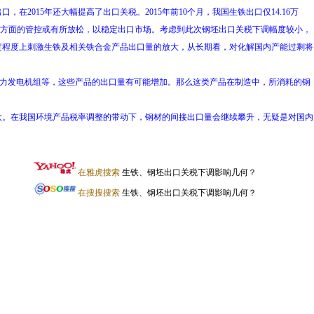
15年还大幅提高了出口关税。2015年前10个月，我国生铁出口仅14.16万
口方面的管控或有所放松，以稳定出口市场。考虑到此次钢坯出口关税下调幅度较小，
定程度上刺激生铁及相关铁合金产品出口量的放大，从长期看，对化解国内产能过剩将
风力发电机组等，这些产品的出口量有可能增加。那么这类产品在制造中，所消耗的钢
。在我国环境产品税率调整的带动下，钢材的间接出口量会继续攀升，无疑是对国内
在雅虎搜索
生铁、钢坯出口关税下调影响几何？
在搜搜搜索
生铁、钢坯出口关税下调影响几何？