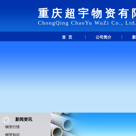
重庆超宇物资有
ChongQing ChaoYu WuZi Co., Ltd
|
|
首 页
公司简介
新
新闻资讯
·
钢管行情
·
钢管知识