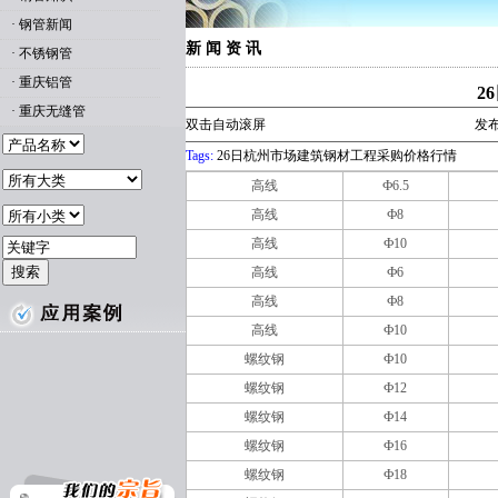
·
钢管新闻
新 闻 资 讯
·
不锈钢管
·
重庆铝管
2
·
重庆无缝管
双击自动滚屏
发布
Tags:
26日杭州市场建筑钢材工程采购价格行情
高线
Ф6.5
高线
Ф8
高线
Ф10
高线
Ф6
高线
Ф8
高线
Ф10
螺纹钢
Ф10
螺纹钢
Ф12
螺纹钢
Ф14
螺纹钢
Ф16
螺纹钢
Ф18