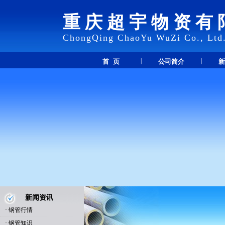
重庆超宇物资有
ChongQing ChaoYu WuZi Co., Ltd
|
|
首 页
公司简介
新
新闻资讯
·
钢管行情
·
钢管知识