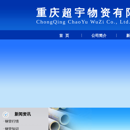
重庆超宇物资有
ChongQing ChaoYu WuZi Co., Ltd
|
|
首 页
公司简介
新
新闻资讯
·
钢管行情
·
钢管知识