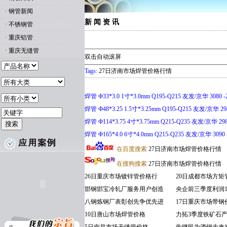
·
钢管新闻
新 闻 资 讯
·
不锈钢管
·
重庆铝管
·
重庆无缝管
双击自动滚屏
Tags:
27日济南市场焊管价格行情
焊管 Ф33*3.0 1寸*3.0mm Q195-Q215 友发/京华 3080
焊管 Ф48*3.25 1.5寸*3.25mm Q195-Q215 友发/京华 2
焊管 Ф114*3.75 4寸*3.75mm Q215-Q235 友发/京华 29
焊管 Ф165*4.0 6寸*4.0mm Q215-Q235 友发/京华 309
在百度搜索
27日济南市场焊管价格行情
在搜狗搜索
27日济南市场焊管价格行情
26日重庆市场镀锌管价格行
20日成都市场方矩
邯钢邯宝冷轧厂服务用户创造
央企前三季度利润1
八钢炼钢厂表彰创先争优先进
17日重庆市场带钢
10日唐山市场焊管价格
力拓3季度铁矿石