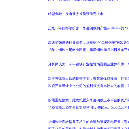
转型金融、发电业务被质疑借壳上市
历经19年的持续扩张，华菱钢铁的产能从1997年的20
高速扩张遭遇行业寒冬，华菱这个“二线钢王”再次走到了危
16年，钢铁市场略有回暖，华菱钢铁10月14日发布三
分析师认为，今年钢铁行业扭亏为盈的企业并不少，
对于整体置出后的钢铁主业，曹慧泉保持谨慎：行业
次资产重组让上市公司的盈利状况有比较大的改善，
按照重组预案，此次拟置入华菱钢铁上市平台的资产
华菱节能2015年分别实现利润12.40亿元、5.56亿元和1
从钢铁全面转型并不相关的金融与节能发电产业，引