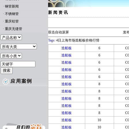
·
钢管新闻
新 闻 资 讯
·
不锈钢管
·
重庆铝管
·
重庆无缝管
双击自动滚屏
发布
Tags:
4日上海市场造船板价格行情
造船板
6
C
造船板
6
C
造船板
6
C
造船板
6
C
造船板
6
C
造船板
8
C
造船板
8
C
造船板
8
C
造船板
8
C
造船板
8
C
造船板
10
C
造船板
10
C