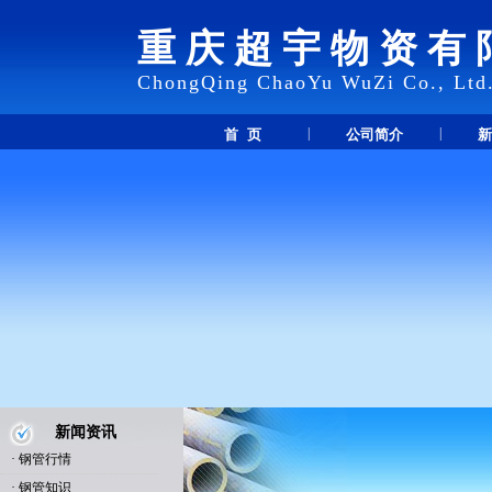
重庆超宇物资有
ChongQing ChaoYu WuZi Co., Ltd
|
|
首 页
公司简介
新
新闻资讯
·
钢管行情
·
钢管知识