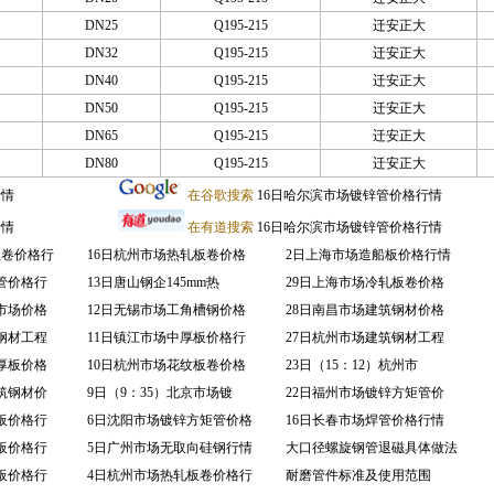
DN25
Q195-215
迁安正大
DN32
Q195-215
迁安正大
DN40
Q195-215
迁安正大
DN50
Q195-215
迁安正大
DN65
Q195-215
迁安正大
DN80
Q195-215
迁安正大
行情
在谷歌搜索
16日哈尔滨市场镀锌管价格行情
行情
在有道搜索
16日哈尔滨市场镀锌管价格行情
板卷价格行
16日杭州市场热轧板卷价格
2日上海市场造船板价格行情
管价格行
13日唐山钢企145mm热
29日上海市场冷轧板卷价格
市场价格
12日无锡市场工角槽钢价格
28日南昌市场建筑钢材价格
钢材工程
11日镇江市场中厚板价格行
27日杭州市场建筑钢材工程
厚板价格
10日杭州市场花纹板卷价格
23日（15：12）杭州市
筑钢材价
9日（9：35）北京市场镀
22日福州市场镀锌方矩管价
板价格行
6日沈阳市场镀锌方矩管价格
16日长春市场焊管价格行情
板价格行
5日广州市场无取向硅钢行情
大口径螺旋钢管退磁具体做法
板价格行
4日杭州市场热轧板卷价格行
耐磨管件标准及使用范围