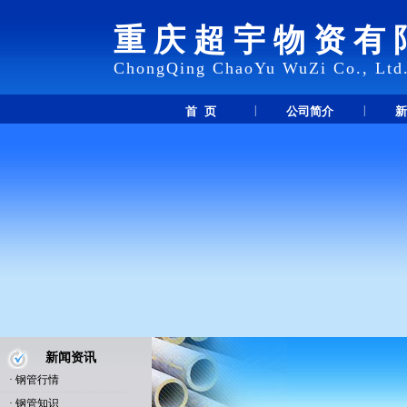
重庆超宇物资有
ChongQing ChaoYu WuZi Co., Ltd
|
|
首 页
公司简介
新
新闻资讯
·
钢管行情
·
钢管知识